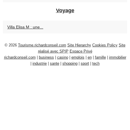
Voyage
Villa Elisa M : une...
© 2026
Tourisme.richardconseil.com
Site Hierarchy
Cookies Policy
Site
réalisé avec SPIP
Espace Privé
richardconseil.com
|
business
|
casino
|
emplois
|
en
|
famille
|
immobilier
|
industrie
|
sante
|
shopping
|
sport
|
tech